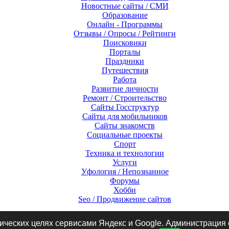
Новостные сайты / СМИ
Образование
Онлайн - Программы
Отзывы / Опросы / Рейтинги
Поисковики
Порталы
Праздники
Путешествия
Работа
Развитие личности
Ремонт / Строительство
Сайты Госструктур
Сайты для мобильников
Сайты знакомств
Социальные проекты
Спорт
Техника и технологии
Услуги
Уфология / Непознанное
Форумы
Хобби
Seo / Продвижение сайтов
тических целях сервисами Яндекс и Google. Администрация 
оекте
Условия размещения
Тарифы на размещение
Вакансии
Конт