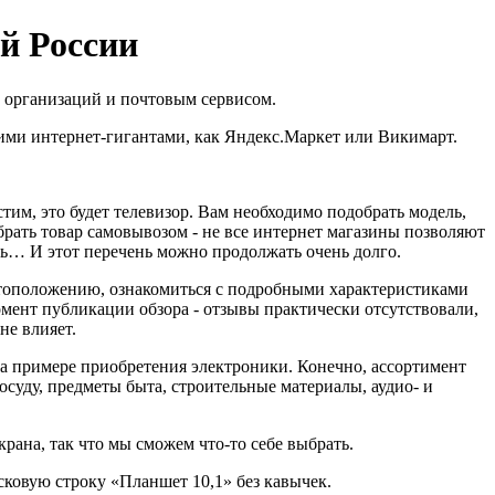
ей России
м организаций и почтовым сервисом.
кими интернет-гигантами, как Яндекс.Маркет или Викимарт.
стим, это будет телевизор. Вам необходимо подобрать модель,
брать товар самовывозом - не все интернет магазины позволяют
хать… И этот перечень можно продолжать очень долго.
стоположению, ознакомиться с подробными характеристиками
момент публикации обзора - отзывы практически отсутствовали,
не влияет.
 на примере приобретения электроники. Конечно, ассортимент
осуду, предметы быта, строительные материалы, аудио- и
крана, так что мы сможем что-то себе выбрать.
сковую строку «Планшет 10,1» без кавычек.