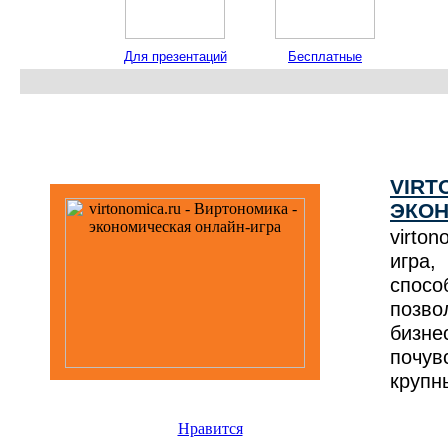
Для презентаций
Бесплатные
программы
VIRT
ЭКОН
virto
игра,
спос
позво
бизне
почу
крупн
Нравится