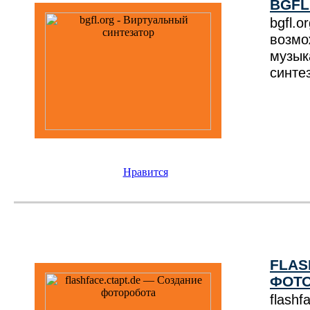
BGFL
bgfl
возмо
музы
синте
Нравится
FLAS
ФОТ
flash