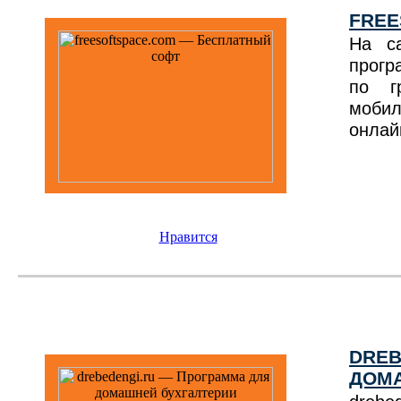
FREE
На са
прогр
по г
моби
онлай
Нравится
DREB
ДОМА