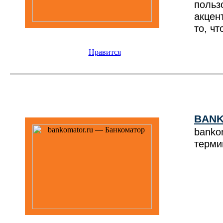
польз
акцен
то, чт
Нравится
BANK
banko
терми