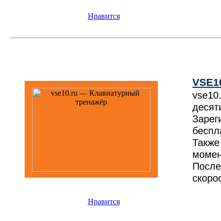
Нравится
VSE1
vse1
дес
Зарег
беспл
Также
момен
После
скоро
Нравится