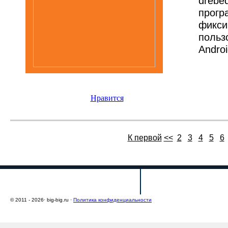
dreb
прогр
фикс
польз
Androi
Нравится
К первой
<<
2
3
4
5
6
О проекте
Условия размещ
© 2011 - 2026· big-big.ru ·
Политика конфиденциальности