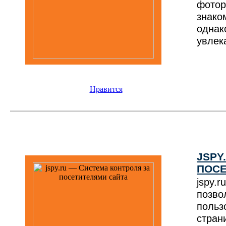
фотор
знако
однак
увлек
Нравится
JSPY
ПОСЕ
jspy.
позво
польз
стра