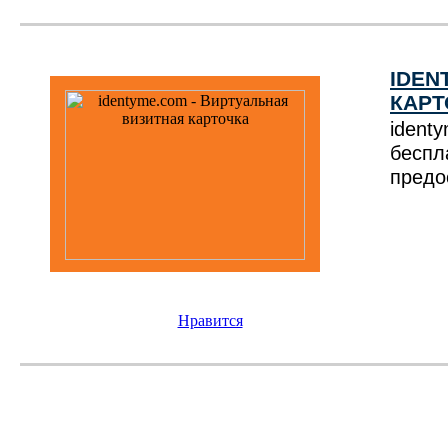
IDEN
КАРТ
iden
беспл
предо
Нравится