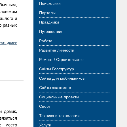
Поисковики
обычным,
еловеком
Порталы
ошлого и
Праздники
о разных
Путешествия
Работа
тать далее
Развитие личности
Ремонт / Строительство
Сайты Госструктур
Сайты для мобильников
Сайты знакомств
Социальные проекты
Спорт
и домик,
Техника и технологии
вязаться
е место
Услуги