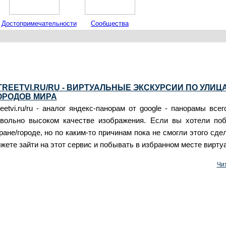
Достопримечательности
Сообщества
путешественников
TREETVI.RU/RU - ВИРТУАЛЬНЫЕ ЭКСКУРСИИ ПО УЛИЦ
ОРОДОВ МИРА
reetvi.ru/ru - аналог яндекс-панорам от google - панорамы все
вольно высоком качестве изображения. Если вы хотели по
ране/городе, но по каким-то причинам пока не смогли этого сде
жете зайти на этот сервис и побывать в избранном месте вирту
Чи