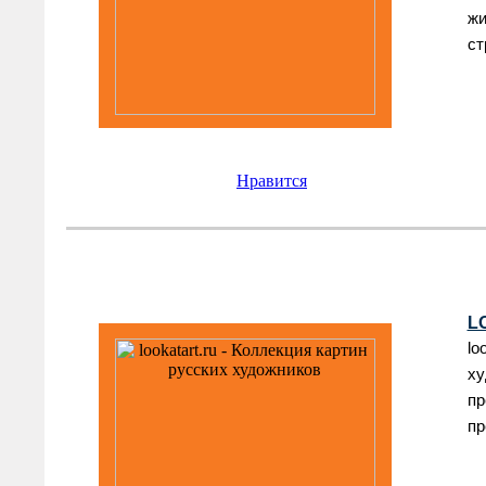
жи
ст
Нравится
L
lo
ху
пр
пр