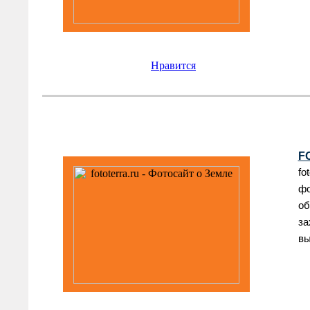
Нравится
F
fo
ф
об
за
вы