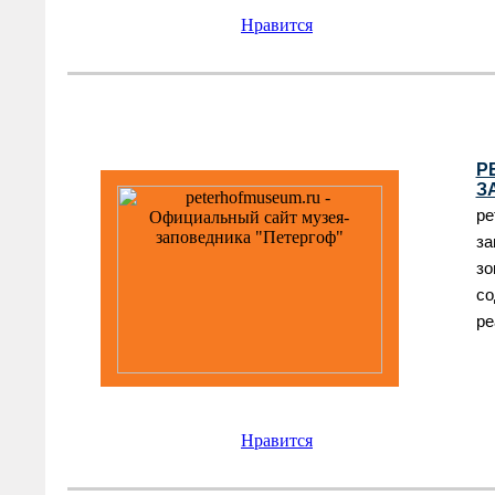
Нравится
P
З
pe
за
зо
со
ре
Нравится