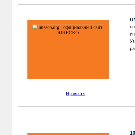
U
un
ин
Уз
ра
Нравится
1