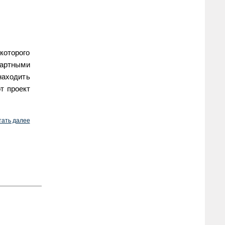
которого
артными
находить
от проект
тать далее