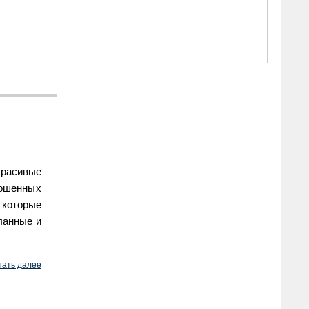
 красивые
ошенных
 которые
ланные и
тать далее