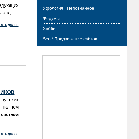
ледующих
Уфология / Непознанное
иланд.
Форумы
тать далее
Хобби
Seo / Продвижение сайтов
НИКОВ
 русских
ы на нем
система
тать далее