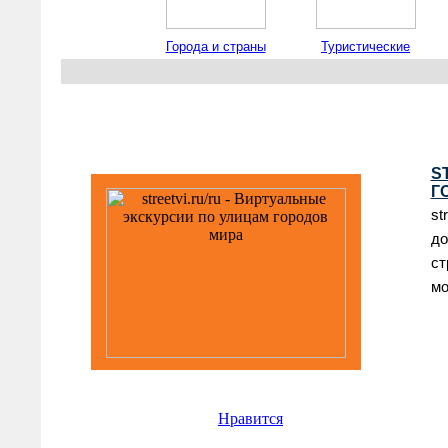
Города и страны
Туристические
порталы
S
Г
st
до
ст
мо
Нравится