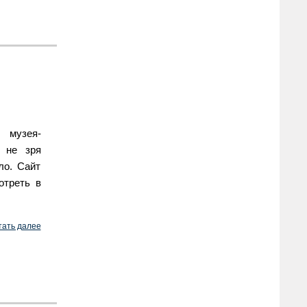
 музея-
в не зря
ло. Сайт
отреть в
тать далее