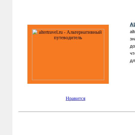
A
al
з
до
чт
дл
Нравится