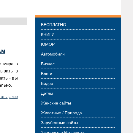
Разделы интересных сайтов
БЕСПЛАТНО
КНИГИ
ЮМОР
АМ
Автомобили
го мира в
Бизнес
бывать в
Блоги
лать - вы
Видео
ально.
Детям
тать далее
Женские сайты
Животные / Природа
Зарубежные сайты
Здоровье и Медицина