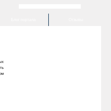
Блог портала
Отзывы
ых
ть
ом