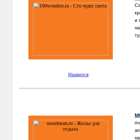
Са
кр
и 
на
ту
Нравится
M
mo
ап
н