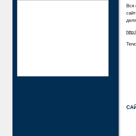
Вся 
сайт
деля
http:
Теги
САЙ