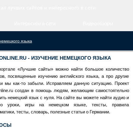
ал лучших сайтов и интересного в сети
Интересное в сети
Видеообзоры
 немецкого языка
ONLINE.RU - ИЗУЧЕНИЕ НЕМЕЦКОГО ЯЗЫКА
портале
«Лучшие сайты»
можно найти большое количество
ов, посвященные изучению английского языка, а про другие
и мы как-то забыли. Исправляем данную ситуацию. Проект
nline.ru создан в помощь людям, желающим самостоятельно
ить немецкий язык с нуля. На сайте вы можете найти аудио и
ео уроки, игры на немецком языке, тексты, правила
матики, тесты, словарь, полезные статьи о Германии.
ЮСЫ