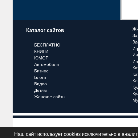
Жи
Каталог сайтов
За
Зд
БЕСПЛАТНО
Иг
КНИГИ
Ин
ЮМОР
Ин
Автомобили
Ка
Бизнес
Ка
Блоги
Кл
Видео
Ку
Детям
Ку
Женские сайты
Му
О проекте
Условия ра
Наш сайт использует cookies исключительно в анали
© 2011 - 2026· big-big.ru ·
Политика конфиденциальности