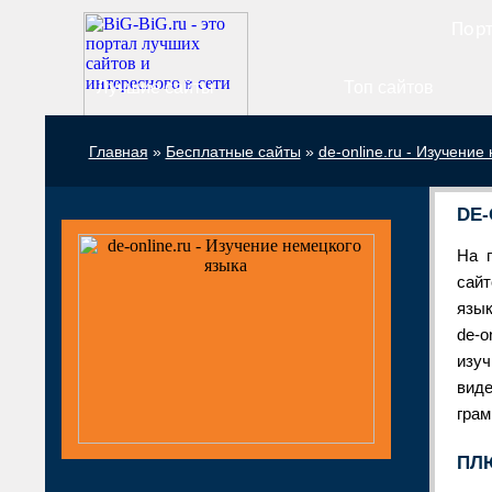
Порт
Лучшие сайты
Топ сайтов
Главная
»
Бесплатные сайты
»
de-online.ru - Изучение
DE-
На 
сайт
язык
de-o
изуч
вид
грам
ПЛ