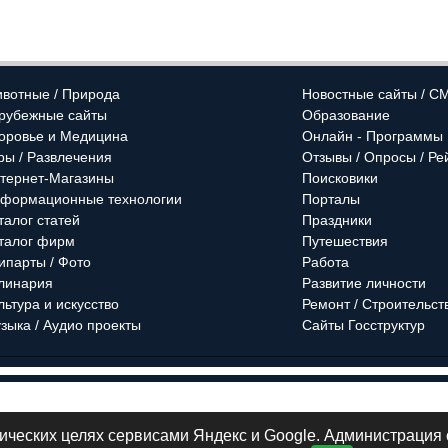
вотные / Природа
Новостные сайты / С
рубежные сайты
Образование
оровье и Медицина
Онлайн - Программы
ры / Развлечения
Отзывы / Опросы / Ре
тернет-Магазины
Поисковики
формационные технологии
Порталы
талог статей
Праздники
талог фирм
Путешествия
ипарты / Фото
Работа
линария
Развитие личности
льтура и искусство
Ремонт / Строительст
зыка / Аудио проекты
Сайты Госструктур
змещения
Тарифы на размещение
Ва
тических целях сервисами Яндекс и Google. Администрация 