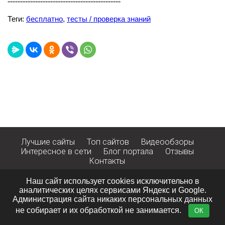
---------------------------------------------
Теги:
бесплатно
,
тесты / проверка знаний
Лучшие сайты
Топ сайтов
Видеообзоры
Интересное в сети
Блог портала
Отзывы
Контакты
© 2011 - 2026· big-big.ru ·
Политика конфиденциальности
Наш сайт использует cookies исключительно в
аналитических целях сервисами Яндекс и Google.
Администрация сайта никаких персональных данных
не собирает и их обработкой не занимается.
ОК