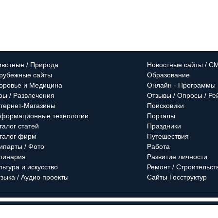
вотные / Природа
Новостные сайты / С
рубежные сайты
Образование
оровье и Медицина
Онлайн - Программы
ры / Развлечения
Отзывы / Опросы / Ре
тернет-Магазины
Поисковики
формационные технологии
Порталы
талог статей
Праздники
талог фирм
Путешествия
ипарты / Фото
Работа
линария
Развитие личности
льтура и искусство
Ремонт / Строительст
зыка / Аудио проекты
Сайты Госструктур
змещения
Тарифы на размещение
Ва