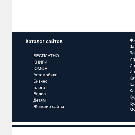
Жи
Каталог сайтов
За
Зд
БЕСПЛАТНО
Иг
КНИГИ
Ин
ЮМОР
Ин
Автомобили
Ка
Бизнес
Ка
Блоги
Кл
Видео
Ку
Детям
Ку
Женские сайты
Му
О проекте
Условия ра