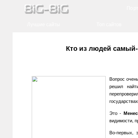
Порт
Лучшие сайты
Топ сайтов
Кто из людей самый
Вопрос очень
решил найт
перепровер
государствах
Это -
Менес
видимости, п
Во-первых, 