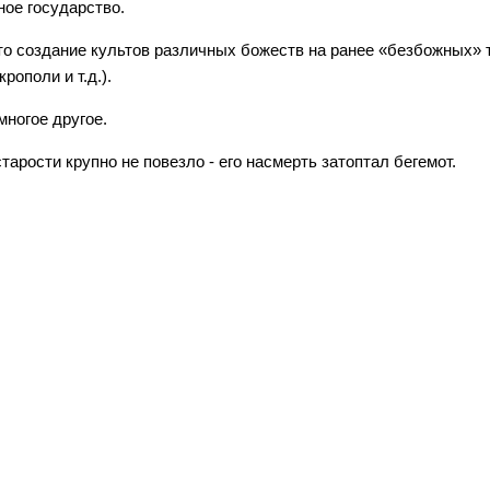
ое государство.
то создание культов различных божеств на ранее «безбожных» 
рополи и т.д.).
многое другое.
арости крупно не повезло - его насмерть затоптал бегемот.