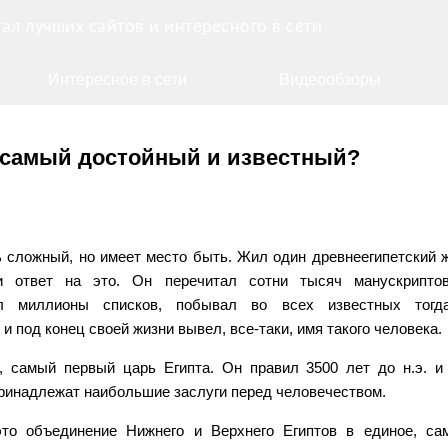
ал лучших сайтов и интересного в сети
Интересное в сети
Видеообзоры
-самый достойный и известный?
 сложный, но имеет место быть. Жил один древнеегипетский 
и ответ на это. Он перечитал сотни тысяч манускриптов
ил миллионы списков, побывал во всех известных тогд
 и под конец своей жизни вывел, все-таки, имя такого человека.
, самый первый царь Египта. Он правил 3500 лет до н.э. и
ринадлежат наибольшие заслуги перед человечеством.
это объединение Нижнего и Верхнего Египтов в единое, са