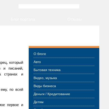
Блог портала
Отзывы
Разделы блога
О блоге
Авто
жрец, который
 и писаний,
Бытовая техника
а странах и
Видео, музыка
Виды бизнеса
 ему, по всей
Деньги / Кредитование
Детям
мое первое и