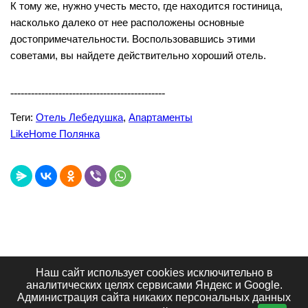
К тому же, нужно учесть место, где находится гостиница,
насколько далеко от нее расположены основные
достопримечательности. Воспользовавшись этими
советами, вы найдете действительно хороший отель.
---------------------------------------------
Теги:
Отель Лебедушка
,
Апартаменты
LikeHome Полянка
Наш сайт использует cookies исключительно в
Лучшие сайты
Топ сайтов
Видеообзоры
аналитических целях сервисами Яндекс и Google.
Интересное в сети
Блог портала
Отзывы
Администрация сайта никаких персональных данных
Контакты