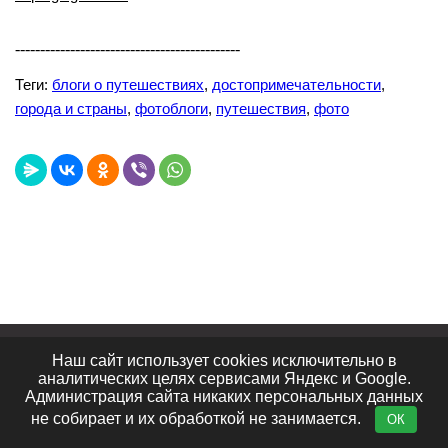
---------------------------------------------
Теги:
блоги о путешествиях
,
достопримечательности
,
города и страны
,
фотоблоги
,
путешествия
,
фото
Лучшие сайты
Топ сайтов
Видеообзоры
Наш сайт использует cookies исключительно в
Интересное в сети
Блог портала
Отзывы
аналитических целях сервисами Яндекс и Google.
Контакты
Администрация сайта никаких персональных данных
не собирает и их обработкой не занимается.
ОК
© 2011 - 2026· big-big.ru ·
Политика конфиденциальности