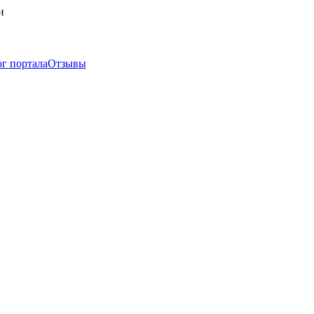
и
г портала
Отзывы