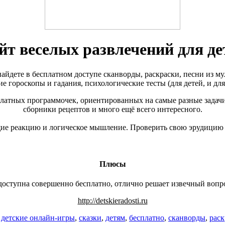
йт веселых развлечений для де
вы найдете в бесплатном доступе сканворды, раскраски, песни из 
ие гороскопы и гадания, психологические тесты (для детей, и для
платных программочек, ориентированных на самые разные задачи
сборники рецептов и много ещё всего интересного.
ие реакцию и логическое мышление. Проверить свою эрудицию н
Плюсы
оступна совершенно бесплатно, отлично решает извечный вопрос
http://detskieradosti.ru
:
детские онлайн-игры
,
сказки
,
детям
,
бесплатно
,
сканворды
,
раск