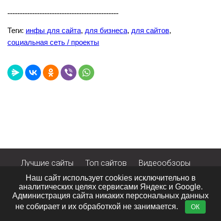
---------------------------------------------
Теги:
инфы для сайта
,
для бизнеса
,
для сайтов
,
социальная сеть / проекты
Лучшие сайты
Топ сайтов
Видеообзоры
Интересное в сети
Блог портала
Отзывы
Наш сайт использует cookies исключительно в
Контакты
аналитических целях сервисами Яндекс и Google.
Администрация сайта никаких персональных данных
© 2011 - 2026· big-big.ru ·
Политика конфиденциальности
не собирает и их обработкой не занимается.
ОК