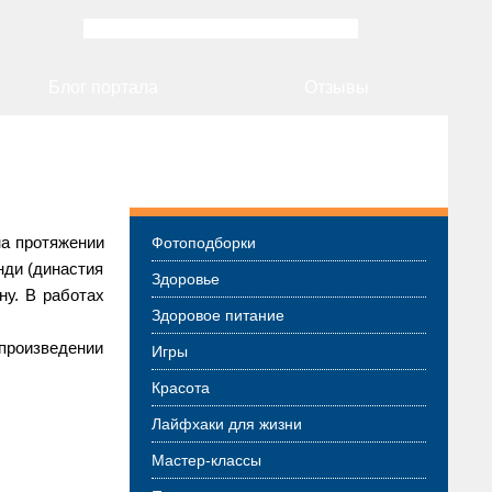
Блог портала
Отзывы
Разделы интересного в сети
на протяжении
Фотоподборки
нди (династия
Здоровье
ну. В работах
Здоровое питание
произведении
Игры
Красота
Лайфхаки для жизни
Мастер-классы