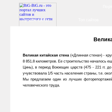
Порт
Лучшие сайты
Топ сайтов
Велика
Великая китайская стена
(«Длинная стена») - кр
8 851.8 километров. Ее строительство началось ещ
Цинь), в период Воюющих царств (475 - 221 гг. до
учувствовала 1/5 часть населения страны, т.е. окол
Мы предлагаем один из лучших фоторепортажей
человеческого труда.