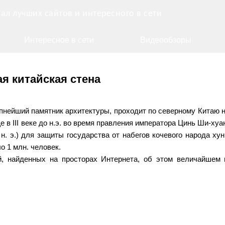
ал лучших сайтов и интересного в сети
Интересное в сети
Видеообзоры
я китайская стена
упнейший памятник архитектуры, проходит по северному Китаю 
е в III веке до н.э. во время правления императора Цинь Ши-хуа
 н. э.) для защиты государства от набегов кочевого народа хун
о 1 млн. человек.
, найденных на просторах Интернета, об этом величайшем 