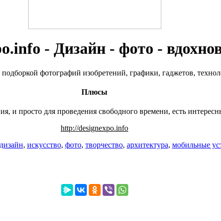
o.info - Дизайн - фото - вдохно
вой подборкой фотографий изобретений, графики, гаджетов, техно
Плюсы
ния, и просто для проведения свободного времени, есть интерес
http://designexpo.info
дизайн
,
искусство
,
фото
,
творчество
,
архитектура
,
мобильные ус