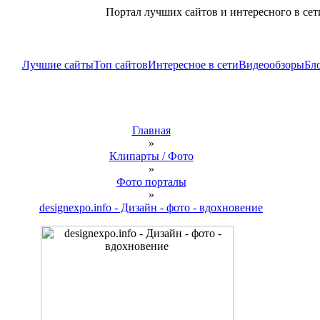
Портал лучших сайтов и интересного в сет
Лучшие сайты
Топ сайтов
Интересное в сети
Видеообзоры
Бло
Главная
»
Клипарты / Фото
»
Фото порталы
»
designexpo.info - Дизайн - фото - вдохновение