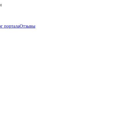
и
г портала
Отзывы