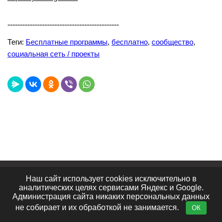
---------------------------------------------
Теги:
Бесплатные программы
,
бесплатно
,
сообщество
,
социальная сеть / проекты
Лучшие сайты
Топ сайтов
Видеообзоры
Наш сайт использует cookies исключительно в
Интересное в сети
Блог портала
Отзывы
аналитических целях сервисами Яндекс и Google.
Контакты
Администрация сайта никаких персональных данных
не собирает и их обработкой не занимается.
ОК
© 2011 - 2026· big-big.ru ·
Политика конфиденциальности