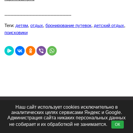
---------------------------------------------
Теги:
детям
,
отдых
,
бронирование путевок
,
детский отдых
,
поисковики
Лучшие сайты
Топ сайтов
Видеообзоры
Наш сайт использует cookies исключительно в
Интересное в сети
Блог портала
Отзывы
аналитических целях сервисами Яндекс и Google.
Контакты
Администрация сайта никаких персональных данных
не собирает и их обработкой не занимается.
ОК
© 2011 - 2026· big-big.ru ·
Политика конфиденциальности