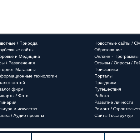
вотные / Природа
Новостные сайты / С
рубежные сайты
Образование
оровье и Медицина
Онлайн - Программы
ры / Развлечения
Отзывы / Опросы / Ре
тернет-Магазины
Поисковики
формационные технологии
Порталы
талог статей
Праздники
талог фирм
Путешествия
ипарты / Фото
Работа
линария
Развитие личности
льтура и искусство
Ремонт / Строительст
зыка / Аудио проекты
Сайты Госструктур