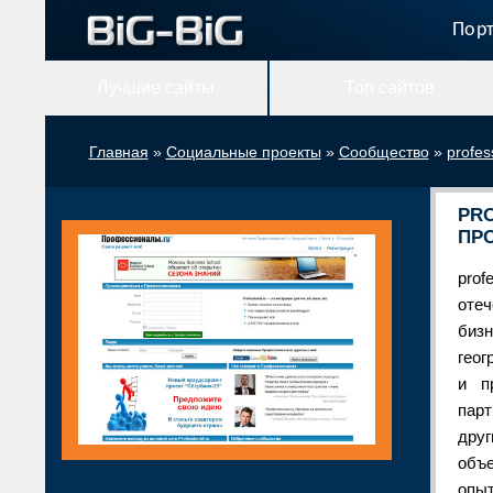
Порт
Лучшие сайты
Топ сайтов
Главная
»
Социальные проекты
»
Сообщество
»
profes
PRO
ПР
prof
отеч
биз
геог
и п
пар
дру
объ
опыт