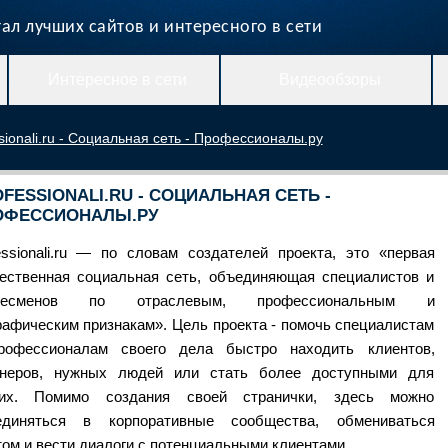
ал лучших сайтов и интересного в сети
Интересное в сети
Видеообзоры
sionali.ru - Социальная сеть - Профессионалы.ру
FESSIONALI.RU - СОЦИАЛЬНАЯ СЕТЬ -
ОФЕССИОНАЛЫ.РУ
essionali.ru — по словам создателей проекта, это «первая
ественная социальная сеть, объединяющая специалистов и
несменов по отраслевым, профессиональным и
рафическим признакам». Цель проекта - помочь специалистам
рофессионалам своего дела быстро находить клиентов,
тнеров, нужных людей или стать более доступными для
гих. Помимо создания своей странички, здесь можно
единяться в корпоративные сообщества, обмениваться
ом и вести диалоги с потенциальными клиентами.