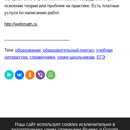
освоении теории или проблем на практике. Есть платные
услуги по написанию работ.
http://webmath.ru
---------------------------------------------
Теги:
образование
,
образовательный портал
,
учебная
литература
,
справочники
,
уроки школьникам
,
ЕГЭ
Наш сайт использует cookies исключительно в
Лучшие сайты
Топ сайтов
Видеообзоры
аналитических целях сервисами Яндекс и Google.