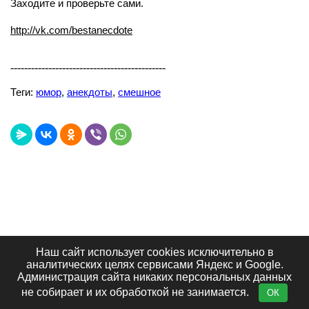
Заходите и проверьте сами.
http://vk.com/bestanecdote
---------------------------------------------
Теги:
юмор
,
анекдоты
,
смешное
Наш сайт использует cookies исключительно в
Лучшие сайты
Топ сайтов
Видеообзоры
аналитических целях сервисами Яндекс и Google.
Интересное в сети
Блог портала
Отзывы
Администрация сайта никаких персональных данных
Контакты
не собирает и их обработкой не занимается.
ОК
© 2011 - 2026· big-big.ru ·
Политика конфиденциальности