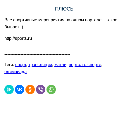
ПЛЮСЫ
Все спортивные мероприятия на одном портале – такое
бывает :).
http://sports.ru
---------------------------------------------
Теги:
спорт
,
трансляции
,
матчи
,
портал о спорте
,
олимпиада