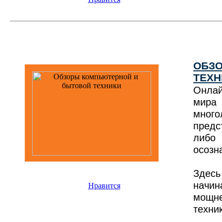
ОБЗ
ТЕХН
Онлай
мира
мног
предс
либо
осозн
Здесь
начин
Нравится
мощн
техни