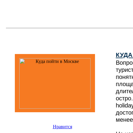
КУДА
Вопро
турис
понят
площ
длите
остро
holid
досто
менее
Нравится