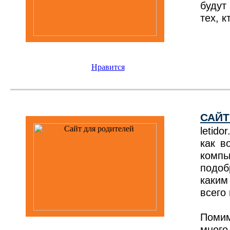
будут
тех, 
Нравится
САЙТ
letid
как в
компь
подоб
каким
всего
Помим
много