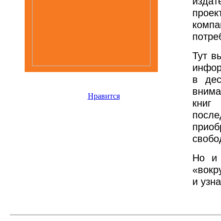
издат
проек
комп
потре
Тут в
инфор
в дес
внима
Нравится
книг
посл
прио
свобо
Но и 
«вокр
и узн