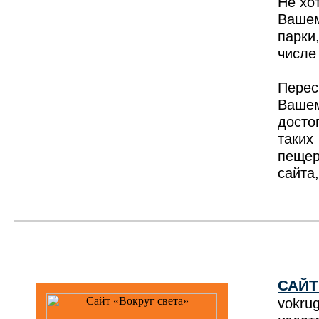
Не хо
Ваше
парки
числе
Перес
Ваше
досто
таки
пещер
сайта
САЙТ
vokr