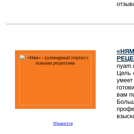
отзыв
«НЯМ
РЕЦ
nyam.
Цель 
умеет
готов
вам п
Боль
проф
взыск
Нравится