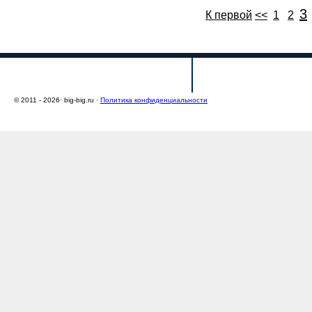
3
К первой
<<
1
2
О проекте
Условия размещ
© 2011 - 2026· big-big.ru ·
Политика конфиденциальности