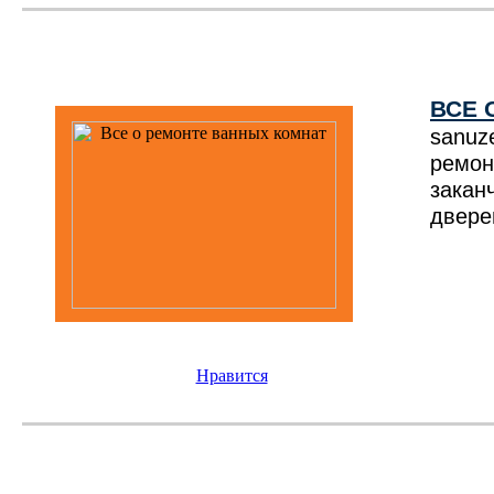
ВСЕ 
sanuz
ремо
закан
двере
Нравится