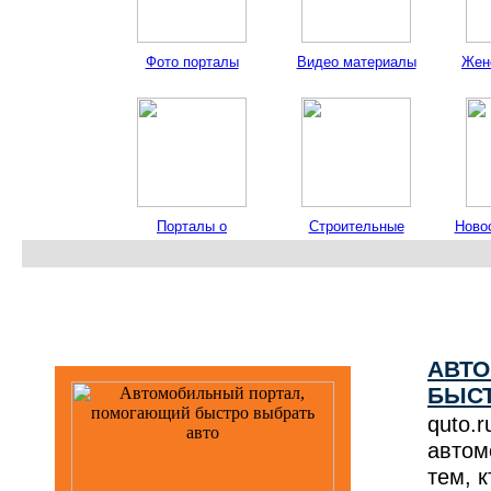
Фото порталы
Видео материалы
Жен
Порталы о
Строительные
Ново
путешествиях
порталы
АВТ
БЫСТ
quto.
автом
тем, к