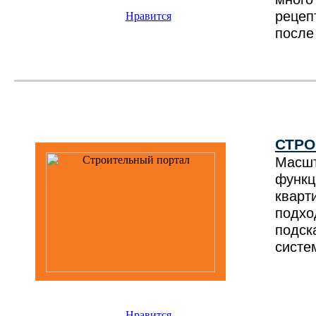
рецеп
Нравится
после 
СТРО
Масш
функ
кварт
подхо
подс
систе
Нравится