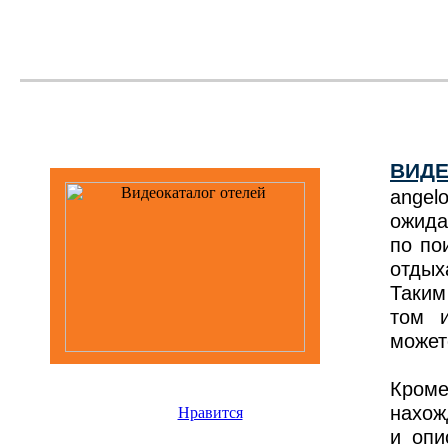
ВИДЕ
ange
ожида
по по
отдых
Таким
том 
может
Кром
нахож
Нравится
и опи