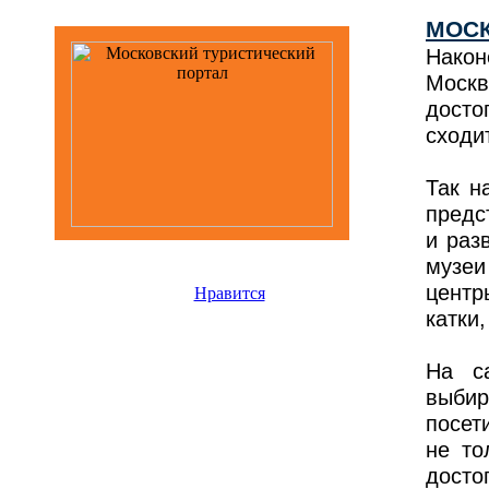
МОСК
Након
Моск
досто
сходи
Так н
предс
и раз
музеи
центр
Нравится
катки
На с
выби
посет
не то
досто